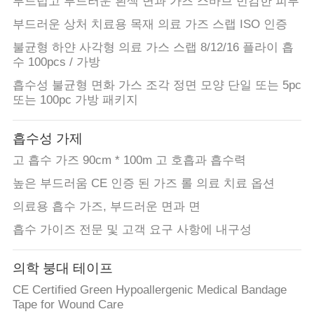
부드럽고 부드러운 흰색 면과 가즈 스바브 민감한 피부
공
부드러운 상처 치료용 목재 의료 가즈 스랩 ISO 인증
장
불균형 하얀 사각형 의료 가스 스랩 8/12/16 플라이 흡
수 100pcs / 가방
여
흡수성 불균형 면화 가스 조각 정면 모양 단일 또는 5pc
또는 100pc 가방 패키지
행
흡수성 가제
품
고 흡수 가즈 90cm * 100m 고 호흡과 흡수력
질
높은 부드러움 CE 인증 된 가즈 롤 의료 치료 옵션
관
의료용 흡수 가즈, 부드러운 면과 면
흡수 가이즈 전문 및 고객 요구 사항에 내구성
리
의학 붕대 테이프
문
CE Certified Green Hypoallergenic Medical Bandage
Tape for Wound Care