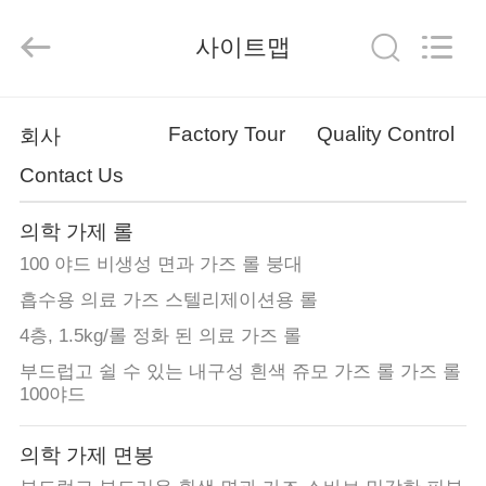
Xinxiang
Tianhong
Medical
사이트맵
Device
Co.,Ltd.
All
Rights
Reserved.
집
Developed
by
Factory Tour
Quality Control
회사
ECER
Contact Us
제
품
의학 가제 롤
100 야드 비생성 면과 가즈 롤 붕대
흡수용 의료 가즈 스텔리제이션용 롤
회
4층, 1.5kg/롤 정화 된 의료 가즈 롤
사
부드럽고 쉴 수 있는 내구성 흰색 쥬모 가즈 롤 가즈 롤
소
100야드
개
의학 가제 면봉