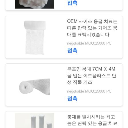
접촉
15
처분할 수 있는 외과
OEM 사이즈 응급 치료는
따른 탄력 있는 거어즈 붕
가면
대를 표백시켰습니다
negotiable MOQ:25000 PC
접촉
콘포밍 붕대 7CM Ｘ 4M
3
을 입는 이드플라스트 탄
성 직물 거즈
부상 배려 팩
negotiable MOQ:25000 PC
접촉
붕대를 일치시키는 최고
높은 탄력 있는 응급 치료