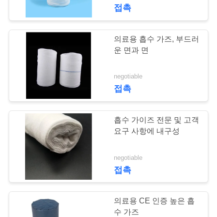
접촉
공
장
의료용 흡수 가즈, 부드러
34
여
운 면과 면
흡수성 가제
행
negotiable
접촉
품
흡수 가이즈 전문 및 고객
질
요구 사항에 내구성
관
21
negotiable
리
접촉
의학 붕대 테이프
문
의료용 CE 인증 높은 흡
수 가즈