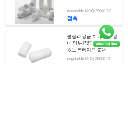
13
negotiable MOQ:25000 PC
처분할 수 있는
접촉
Earloop는 가면을
클립과 응급 치료 PBT 붕
대 명부 PBT 의학 탄력
있는 크레이프 붕대
negotiable MOQ:25000 PC
6
접촉
아기 배려 면 제품
PBT OEM 사이즈 의학
탄력붕대 응급 치료 붕대
negotiable MOQ:25000 PC
접촉
10