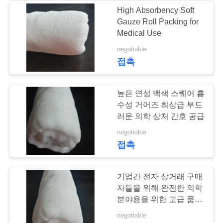
High Absorbency Soft
Gauze Roll Packing for
206
Medical Use
negotiable
의학 가면
접촉
높은 연성 백색 스퀘어 흡
수성 거어즈 최상급 부드
러운 의학 상처 간호 공급
28
negotiable
접촉
처분할 수 있는 방어
적인 가면
기업간 전자 상거래 구매
자들을 위해 완전한 의학
분야용을 위한 고급 품질
스퀘어 흡수성 거어즈
negotiable