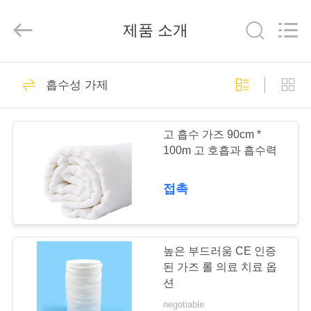
성
가
제
제품 소개
붕
대
협
력
집
119
업
체.
흡수성 가제
Copyright
©
2020
의학 가제 롤
-
제
2025
disposablemedical-
고 흡수 가즈 90cm *
products.com.
품
100m 고 호흡과 흡수력
All
Rights
Reserved.
Developed
by
접촉
ECER
회
216
사
소
높은 부드러움 CE 인증
의학 가제 면봉
된 가즈 롤 의료 치료 옵
개
션
negotiable