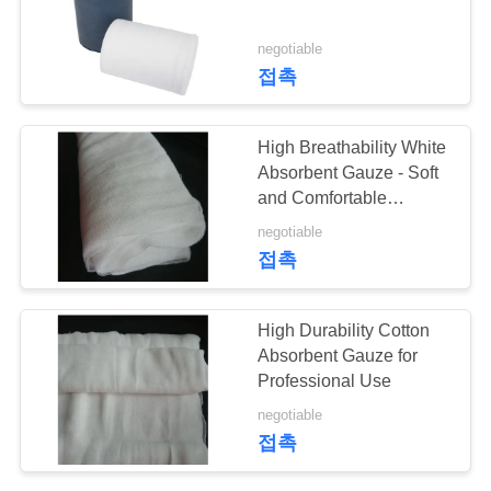
의
하
negotiable
11
접촉
기
의학 흡수성 면
High Breathability White
조
Absorbent Gauze - Soft
and Comfortable
회
Medical Textile
negotiable
를
접촉
요
11
High Durability Cotton
청
처분할 수 있는 의학
Absorbent Gauze for
하
Professional Use
모자
negotiable
다
접촉