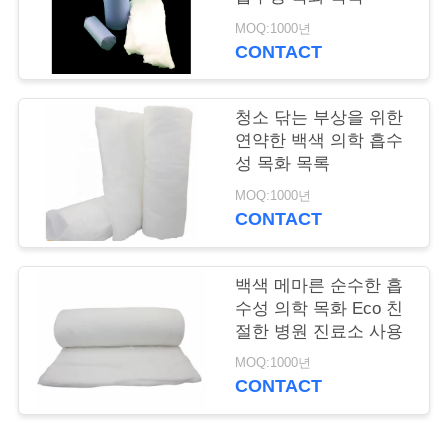
의
MOQ:1000년
하
CONTACT
기
청소 닦는 부상을 위한
연약한 백색 의학 흡수
조
성 목화 목록
회
MOQ:1000년
CONTACT
를
요
백색 메마른 순수한 흡
청
수성 의학 목화 Eco 친
절한 병원 진료소 사용
하
MOQ:1000년
다
CONTACT