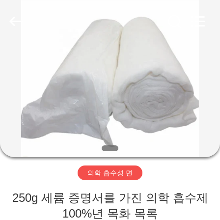
2020
-
2026
Xinxiang
Tianhong
Medical
Device
Co.,Ltd.
집
All
Rights
Reserved.
Developed
by
ECER
제
품
회
사
의학 흡수성 면
소
250g 세륨 증명서를 가진 의학 흡수제
개
100%년 목화 목록