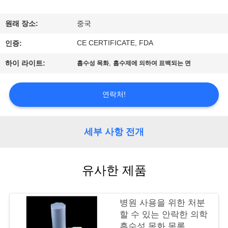
공
원래 장소:
중국
장
CE CERTIFICATE, FDA
인증:
여
,
하이 라이트:
흡수성 목화
흡수제에 의하여 표백되는 면
행
연락처!
품
질
세부 사항 전개
관
유사한 제품
리
병원 사용을 위한 처분
문
할 수 있는 안락한 의학
흡수성 목화 목록