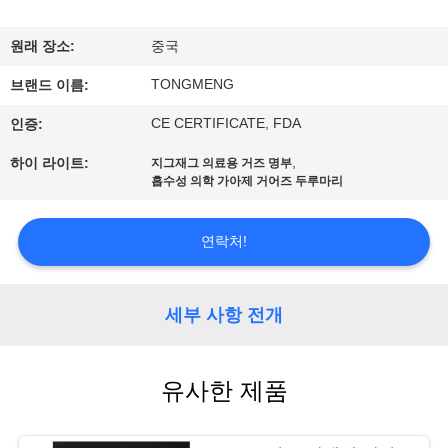
공
원래 장소:
중국
장
TONGMENG
브랜드 이름:
여
CE CERTIFICATE, FDA
인증:
행
,
하이 라이트:
지그재그 의료용 거즈 명부
흡수성 의학 가아제 거어즈 두루마리
품
연락처!
질
관
세부 사항 전개
리
유사한 제품
문