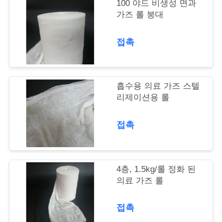
의
100 야드 비생성 면과
가즈 롤 붕대
하
기
접촉
조
흡수용 의료 가즈 스텔
회
리제이션용 롤
를
접촉
요
청
4층, 1.5kg/롤 정화 된
하
의료 가즈 롤
다
접촉