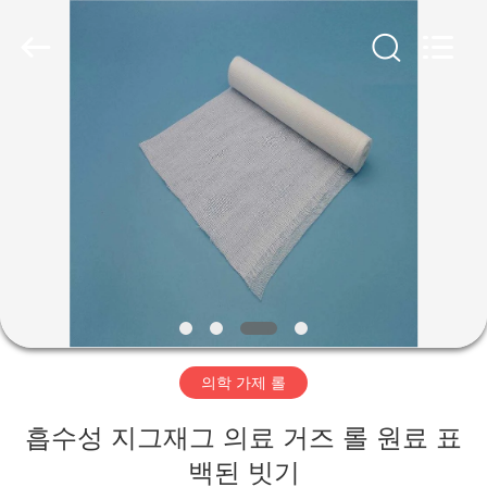
제
목
록
협
력
업
체.
집
Copyright
©
2020
-
2025
disposablemedical-
제
products.com.
All
Rights
품
Reserved.
Developed
by
ECER
회
사
의학 가제 롤
소
흡수성 지그재그 의료 거즈 롤 원료 표
개
백된 빗기