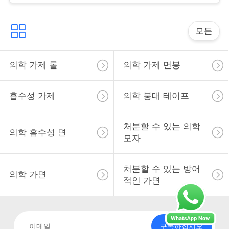
사
이
모든
트
맵
의학 가제 롤
의학 가제 면봉
흡수성 가제
의학 붕대 테이프
PRIVACY
POLICY
처분할 수 있는 의학
의학 흡수성 면
모자
처분할 수 있는 방어
의학 가면
적인 가면
구독하십시오