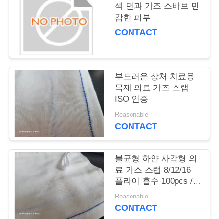
의
색 면과 가즈 스바브 민
하
감한 피부
CONTACT
기
조
부드러운 상처 치료용
목재 의료 가즈 스랩
회
ISO 인증
를
Reasonable
CONTACT
요
청
불균형 하얀 사각형 의
하
료 가스 스랩 8/12/16
플라이 흡수 100pcs /
다
가방
Reasonable
CONTACT