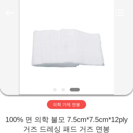
Xinxiang
Tianhong
Medical
Device
Co.,Ltd.
All
Rights
Reserved.
집
Developed
by
ECER
제
품
회
사
의학 가제 면봉
소
100% 면 의학 불모 7.5cm*7.5cm*12ply
개
거즈 드레싱 패드 거즈 면봉