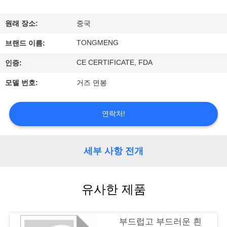
공
원래 장소:
중국
장
TONGMENG
브랜드 이름:
여
CE CERTIFICATE, FDA
인증:
행
모델 번호:
거즈 면봉
품
연락처!
질
관
세부 사항 전개
리
유사한 제품
문
부드럽고 부드러운 흰