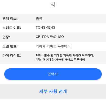
리
공
장
원래 장소:
중국
여
TONGMENG
브랜드 이름:
행
CE, FDA,EAC, ISO
인증:
모델 번호:
가아제 거어즈 두루마리
품
,
하이 라이트:
100m 흡수 면 거대한 가아제 거어즈 두루마리
질
4Ply 면 거대한 가아제 거어즈 두루마리
관
연락처!
리
세부 사항 전개
문