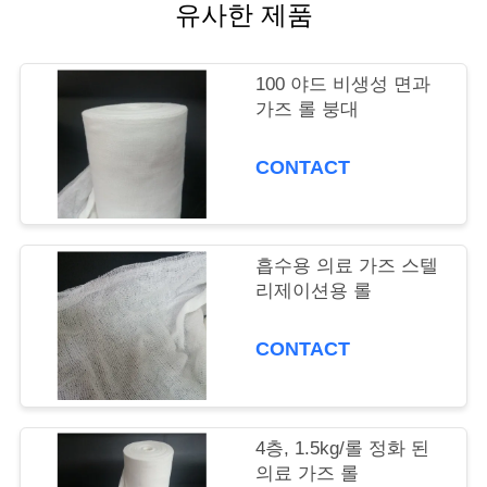
의
유사한 제품
하
기
100 야드 비생성 면과
가즈 롤 붕대
조
CONTACT
회
를
흡수용 의료 가즈 스텔
요
리제이션용 롤
청
CONTACT
하
다
4층, 1.5kg/롤 정화 된
의료 가즈 롤