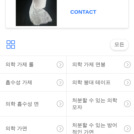
사
CONTACT
이
트
맵
모든
PRIVACY
의학 가제 롤
의학 가제 면봉
POLICY
흡수성 가제
의학 붕대 테이프
처분할 수 있는 의학
의학 흡수성 면
모자
처분할 수 있는 방어
의학 가면
적인 가면