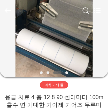
Xinxiang
Tianhong
Medical
Device
Co.,Ltd.
All
Rights
Reserved.
집
Developed
by
ECER
제
품
회
사
의학 가제 롤
소
응급 치료 4 층 12 8 90 센티미터 100m
개
흡수 면 거대한 가아제 거어즈 두루마