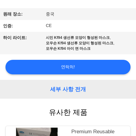
공
원래 장소:
중국
장
CE
인증:
여
,
하이 라이트:
시민 Kf94 생선류 모양이 형성된 마스크
,
행
모우손 Kf94 생선류 모양이 형성된 마스크
모우손 Kf94 아이 면 마스크
품
연락처!
질
세부 사항 전개
관
리
유사한 제품
문
Premium Reusable