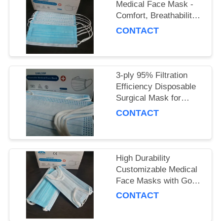
의
Medical Face Mask -
Comfort, Breathability
하
& Reusability
CONTACT
기
Guaranteed
조
3-ply 95% Filtration
Efficiency Disposable
회
Surgical Mask for
Adults, Polypropylene
를
CONTACT
Material
요
청
High Durability
Customizable Medical
하
Face Masks with Good
다
Breathability
CONTACT