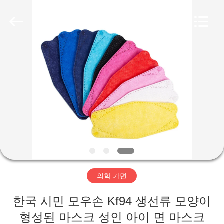
-
2026
Xinxiang
Tianhong
Medical
Device
Co.,Ltd.
All
집
Rights
Reserved.
Developed
by
ECER
제
품
회
사
의학 가면
소
한국 시민 모우손 Kf94 생선류 모양이
개
형성된 마스크 성인 아이 면 마스크