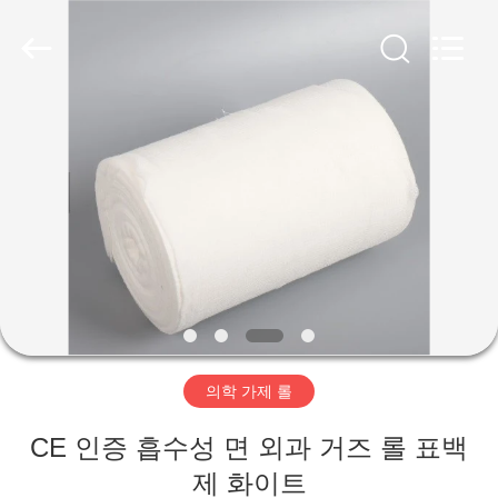
성
가
제
목
록
협
력
집
업
체.
Copyright
©
2020
-
제
2025
disposablemedical-
products.com.
품
All
Rights
Reserved.
Developed
by
ECER
회
사
의학 가제 롤
소
CE 인증 흡수성 면 외과 거즈 롤 표백
개
제 화이트