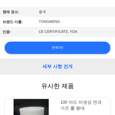
공
원래 장소:
중국
장
TONGMENG
브랜드 이름:
여
CE CERTIFICATE, FDA
인증:
행
연락처!
품
질
세부 사항 전개
관
유사한 제품
리
100 야드 비생성 면과
문
가즈 롤 붕대