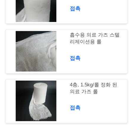
의
접촉
하
기
흡수용 의료 가즈 스텔
리제이션용 롤
조
회
접촉
를
요
4층, 1.5kg/롤 정화 된
청
의료 가즈 롤
하
접촉
다