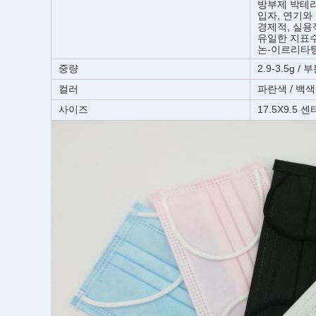
방부제 박테리
입자, 연기와 
경제적, 실용
유일한 지표
논-이르리타
중량
2.9-3.5g / 
컬러
파란색 / 백색
사이즈
17.5X9.5 