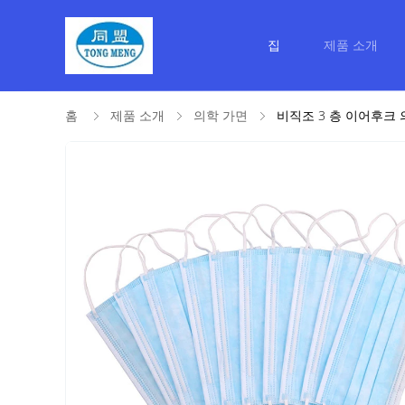
집
제품 소개
홈
제품 소개
의학 가면
비직조 3 층 이어후크 