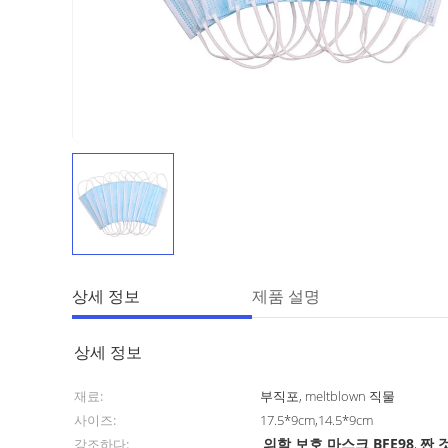
상세 정보
제품 설명
상세 정보
재료:
부직포, meltblown 직물
사이즈:
17.5*9cm,14.5*9cm
의학 보호 마스크 BFE98
짠 
강조하다:
,