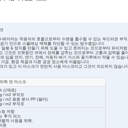
스크
3-레이어는 
착용자의 호흡
으로부터 수분을 흡수할 수 있는 부드러운 부
 공기 안으로 스플래싱 액체를 차단할 수 있는 방수층입니다.
한 밀봉 & 정지를 만들기 위해 도울 수 있고 흐려지는 것으로부터 유리처럼
고 그것은
 오랫동안 귀에서 정체를 감추는 것으로부터 
고통과
 압력을 
줄이
와 입을 먼지, 연기, 잔해, 자동차 배기 가스와 꽃가루에서 막을 수 있습니
품 가공, 환경 척결과 다른 공공 장소에게 어울립니다.
 마스크가 있고 이 마스크가 전반적 사용 마스크이고 그것이 의도하지 않습니
 의학 면 마스크
0% 신재료)
5g / m2 부직포
5g / m2 용융 분사 PP (필터)
5g / m2 부직포
스링 저항
는 후각 피스
별적 사용을 위해,
어폰