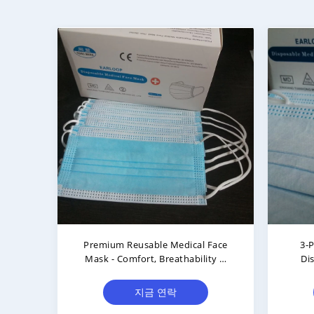
Premium Reusable Medical Face
3-P
Mask - Comfort, Breathability &
Di
Reusability Guaranteed
Adu
지금 연락