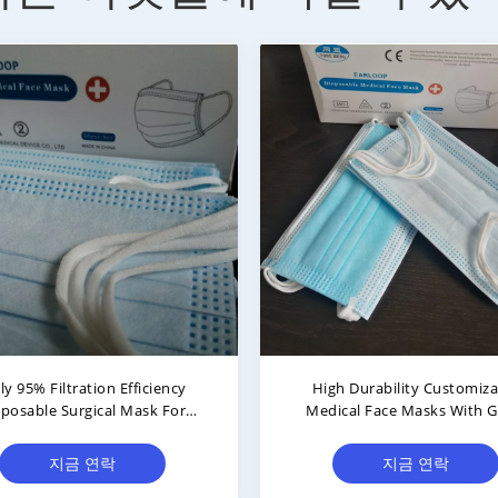
ly 95% Filtration Efficiency
High Durability Customiza
sposable Surgical Mask For
Medical Face Masks With 
lts, Polypropylene Material
Breathability
지금 연락
지금 연락