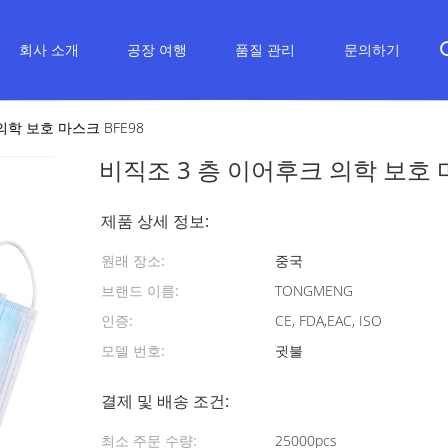
회사 소개
공장 여행
품질 관리
문의하기
의학 보호 마스크 BFE98
비직조 3 층 이어후크 의학 보호 마
제품 상세 정보:
원래 장소:
중국
브랜드 이름:
TONGMENG
인증:
CE, FDA,EAC, ISO
모델 번호:
귓불
결제 및 배송 조건:
최소 주문 수량:
25000pcs