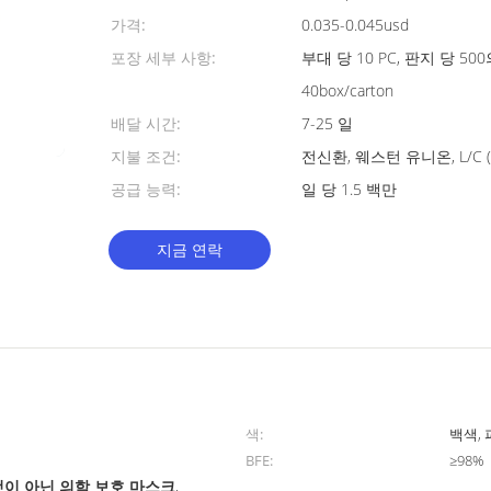
가격:
0.035-0.045usd
포장 세부 사항:
부대 당 10 PC, 판지 당 500
40box/carton
배달 시간:
7-25 일
지불 조건:
전신환, 웨스턴 유니온, L/C 
공급 능력:
일 당 1.5 백만
지금 연락
색:
백색,
BFE:
≥98%
것이 아닌 의학 보호 마스크
,