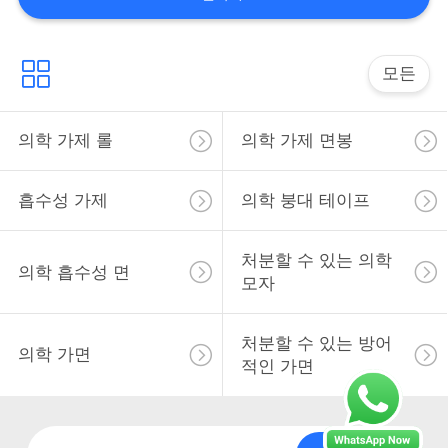
공
장
모든
여
의학 가제 롤
의학 가제 면봉
행
흡수성 가제
의학 붕대 테이프
품
질
처분할 수 있는 의학
의학 흡수성 면
모자
관
리
처분할 수 있는 방어
의학 가면
적인 가면
문