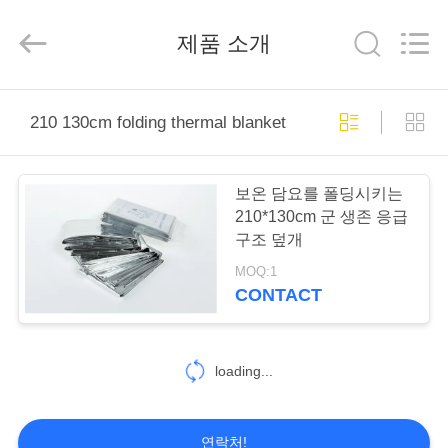
Xinxiang
Tianhong
Medical
제품 소개
Device
Co.,Ltd.
All
Rights
Reserved.
집
Developed
by
210 130cm folding thermal blanket
ECER
제
보온 담요를 폴딩시키는
품
210*130cm 군 생존 응급
구조 덮개
MOQ:1
회
CONTACT
사
소
loading...
개
연락처!